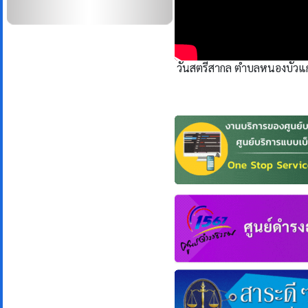
วันสตรีสากล​ ตำบลหนองบัวแก